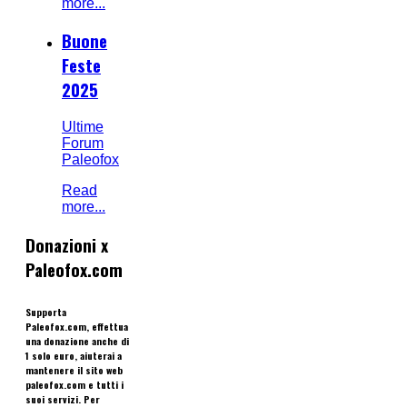
more...
Buone
Feste
2025
Ultime
Forum
Paleofox
Read
more...
Donazioni x
Paleofox.com
Supporta
Paleofox.com, effettua
una donazione anche di
1 solo euro, aiuterai a
mantenere il sito web
paleofox.com e tutti i
suoi servizi. Per