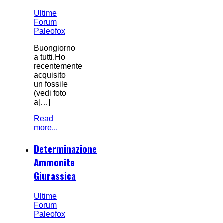
Ultime
Forum
Paleofox
Buongiorno
a tutti.Ho
recentemente
acquisito
un fossile
(vedi foto
a[…]
Read
more...
Determinazione
Ammonite
Giurassica
Ultime
Forum
Paleofox