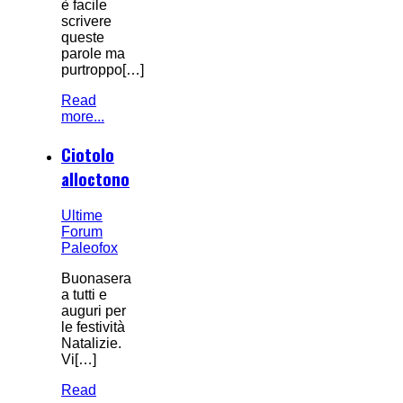
è facile
scrivere
queste
parole ma
purtroppo[…]
Read
more...
Ciotolo
alloctono
Ultime
Forum
Paleofox
Buonasera
a tutti e
auguri per
le festività
Natalizie.
Vi[…]
Read