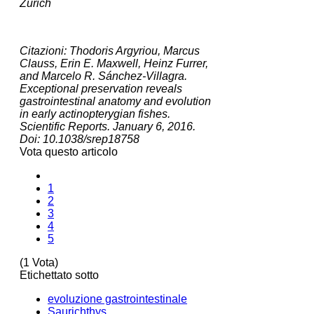
Zurich
Citazioni: Thodoris Argyriou, Marcus
Clauss, Erin E. Maxwell, Heinz Furrer,
and Marcelo R. Sánchez-Villagra.
Exceptional preservation reveals
gastrointestinal anatomy and evolution
in early actinopterygian fishes.
Scientific Reports. January 6, 2016.
Doi: 10.1038/srep18758
Vota questo articolo
1
2
3
4
5
(1 Vota)
Etichettato sotto
evoluzione gastrointestinale
Saurichthys